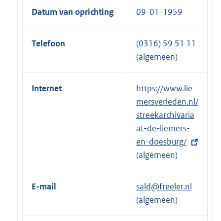
Datum van oprichting
09-01-1959
Telefoon
(0316) 59 51 11
(algemeen)
Internet
E
https://www.lie
x
mersverleden.nl/
t
streekarchivaria
e
at-de-liemers-
r
en-doesburg/
n
(algemeen)
e
l
E-mail
sald@freeler.nl
i
(algemeen)
n