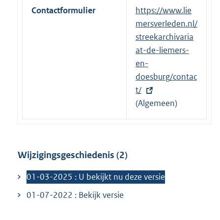
k
Contactformulier
E
https://www.lie
:
x
mersverleden.nl/
t
streekarchivaria
e
at-de-liemers-
r
en-
n
doesburg/contac
e
t/
l
(Algemeen)
i
n
k
Wijzigingsgeschiedenis (2)
:
01-03-2025 : U bekijkt nu deze versie
01-07-2022 : Bekijk versie