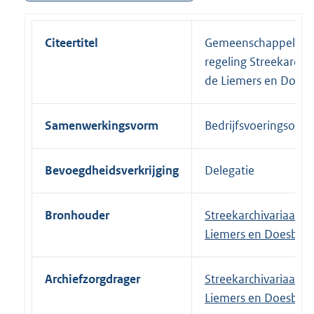
Citeertitel
Gemeenschappelijke
regeling Streekarchiv
de Liemers en Doesb
Samenwerkingsvorm
Bedrijfsvoeringsorga
Bevoegdheidsverkrijging
Delegatie
Bronhouder
Streekarchivariaat d
Liemers en Doesbur
Archiefzorgdrager
Streekarchivariaat d
Liemers en Doesbur