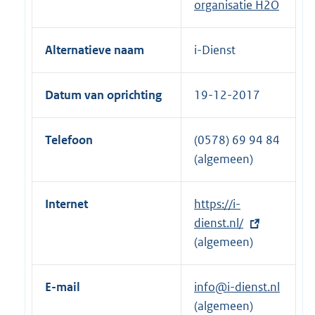
organisatie H2O
Alternatieve naam
i-Dienst
Datum van oprichting
19-12-2017
Telefoon
(0578) 69 94 84
(algemeen)
Internet
E
https://i-
x
dienst.nl/
t
(algemeen)
e
r
E-mail
info@i-dienst.nl
n
(algemeen)