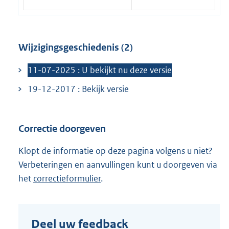
e
l
i
n
Wijzigingsgeschiedenis (2)
k
11-07-2025 : U bekijkt nu deze versie
:
19-12-2017 : Bekijk versie
Correctie doorgeven
Klopt de informatie op deze pagina volgens u niet?
Verbeteringen en aanvullingen kunt u doorgeven via
het
correctieformulier
.
Deel uw feedback