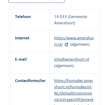
Telefoon
14 033 (Gemeente
Amersfoort)
Internet
E
https://www.amersfoo
x
rt.nl/
(algemeen)
t
e
E-mail
info@amersfoort.nl
r
(algemeen)
n
e
Contactformulier
E
https://formulier.amer
l
x
sfoort.nl/formulier/nl-
i
t
NL/DefaultEnvironme
n
e
nt/scVragenOfOpmerk
k