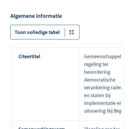
l
i
Algemene informatie
n
k
Toon volledige tabel
:
Citeertitel
Gemeenschappelijke
regeling ter
bevordering
democratische
verankering raden
en staten bij
implementatie en
uitvoering Nij Begun