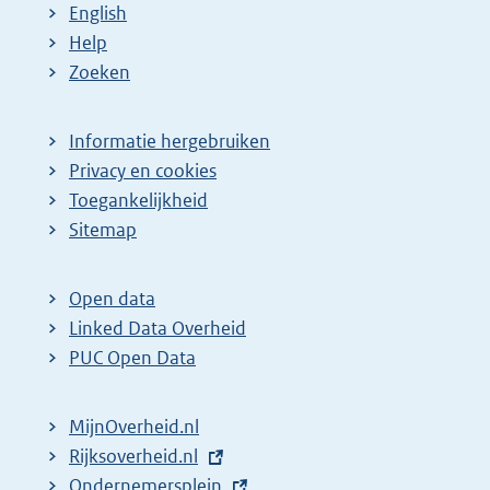
English
Help
Zoeken
Informatie hergebruiken
Privacy en cookies
Toegankelijkheid
Sitemap
Open data
Linked Data Overheid
PUC Open Data
MijnOverheid.nl
E
Rijksoverheid.nl
x
E
Ondernemersplein