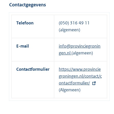
Contactgegevens
Telefoon
(050) 316 49 11
(algemeen)
E-mail
info@provinciegronin
gen.nl
(algemeen)
Contactformulier
E
https://www.provincie
x
groningen.nl/contact/c
t
ontactformulier/
e
(Algemeen)
r
n
e