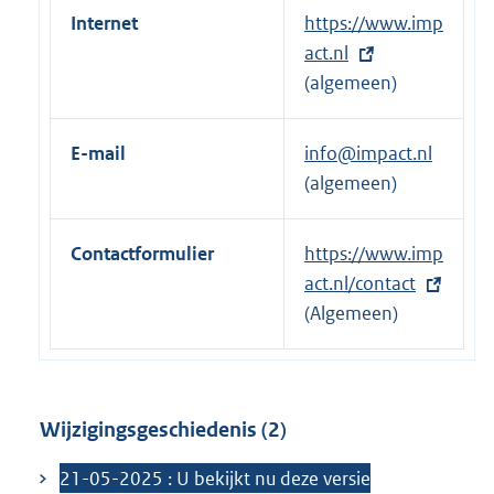
Internet
E
https://www.imp
x
act.nl
t
(algemeen)
e
r
E-mail
info@impact.nl
n
(algemeen)
e
l
Contactformulier
E
https://www.imp
i
x
act.nl/contact
n
t
(Algemeen)
k
e
:
r
n
Wijzigingsgeschiedenis (2)
e
l
21-05-2025 : U bekijkt nu deze versie
i