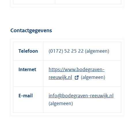
Contactgegevens
Telefoon
(0172) 52 25 22 (algemeen)
Internet
E
https://www.bodegraven-
x
reeuwijk.nl
(algemeen)
t
e
E-mail
info@bodegraven-reeuwijk.nl
r
(algemeen)
n
e
l