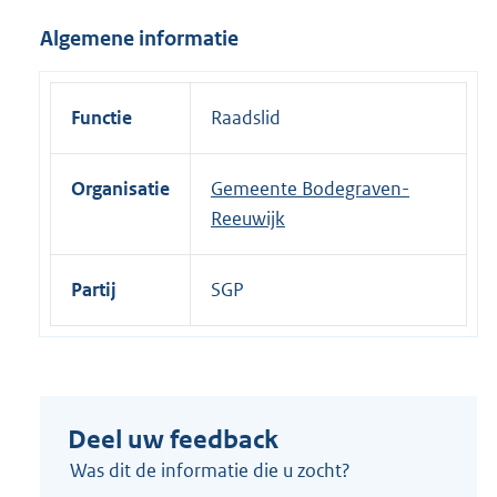
i
Algemene informatie
n
k
:
Functie
Raadslid
Organisatie
Gemeente Bodegraven-
Reeuwijk
Partij
SGP
Deel uw feedback
Was dit de informatie die u zocht?