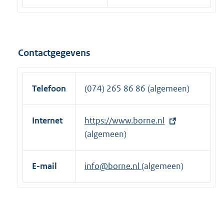
Contactgegevens
Telefoon
(074) 265 86 86 (algemeen)
Internet
E
https://www.borne.nl
x
(algemeen)
t
e
E-mail
info@borne.nl
(algemeen)
r
n
e
l