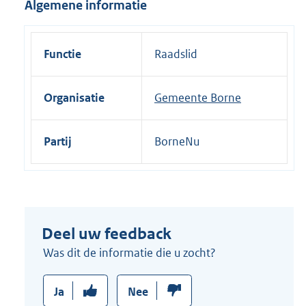
Algemene informatie
i
n
k
Functie
Raadslid
:
Organisatie
Gemeente Borne
Partij
BorneNu
Deel uw feedback
Was dit de informatie die u zocht?
Ja
Nee