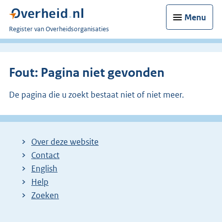
Menu
U
Register van Overheidsorganisaties
bent
nu
hier:
Fout: Pagina niet gevonden
De pagina die u zoekt bestaat niet of niet meer.
Over deze website
Contact
English
Help
Zoeken