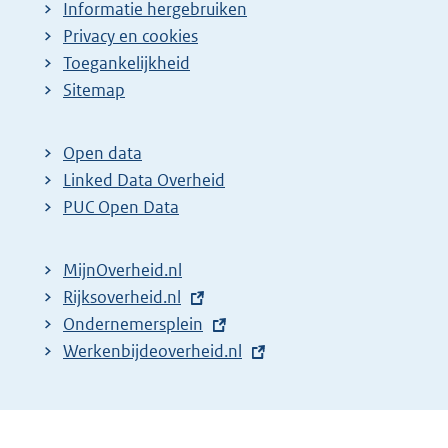
Informatie hergebruiken
Privacy en cookies
Toegankelijkheid
Sitemap
Open data
Linked Data Overheid
PUC Open Data
MijnOverheid.nl
E
Rijksoverheid.nl
x
E
Ondernemersplein
t
x
E
Werkenbijdeoverheid.nl
e
t
x
r
e
t
n
r
e