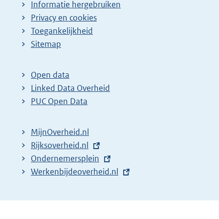
Informatie hergebruiken
Privacy en cookies
Toegankelijkheid
Sitemap
Open data
Linked Data Overheid
PUC Open Data
MijnOverheid.nl
E
Rijksoverheid.nl
x
E
Ondernemersplein
t
x
E
Werkenbijdeoverheid.nl
e
t
x
r
e
t
n
r
e