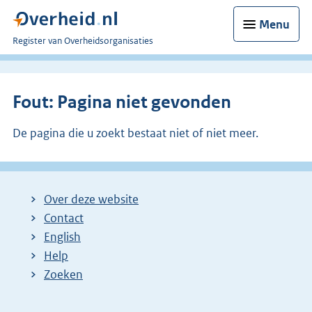
Menu
U
Register van Overheidsorganisaties
bent
nu
hier:
Fout: Pagina niet gevonden
De pagina die u zoekt bestaat niet of niet meer.
Over deze website
Contact
English
Help
Zoeken