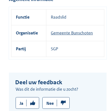
e
l
i
Functie
Raadslid
n
k
Organisatie
Gemeente Bunschoten
:
Partij
SGP
Deel uw feedback
Was dit de informatie die u zocht?
Ja
Nee