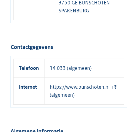
3750 GE BUNSCHOTEN-
SPAKENBURG
Contactgegevens
Telefoon
14 033 (algemeen)
Internet
E
https://www.bunschoten.nl
x
(algemeen)
t
e
r
n
Algemene informatie