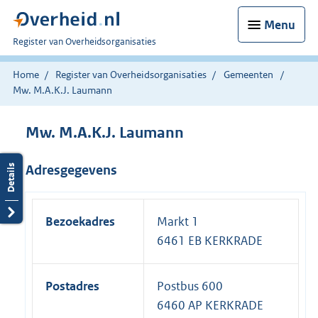
Menu
U
Register van Overheidsorganisaties
bent
nu
Home
Register van Overheidsorganisaties
Gemeenten
hier:
Mw. M.A.K.J. Laumann
Mw. M.A.K.J. Laumann
Adresgegevens
Bezoekadres
Markt 1
6461 EB KERKRADE
Postadres
Postbus 600
6460 AP KERKRADE