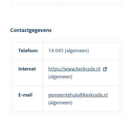
Contactgegevens
Telefoon
14 045 (algemeen)
Internet
E
https://www.kerkrade.nl
x
(algemeen)
t
e
E-mail
gemeentehuis@kerkrade.nl
r
(algemeen)
n
e
l