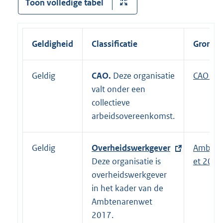
Toon volledige tabel
Geldigheid
Classificatie
Grondsl
Geldig
CAO.
Deze organisatie
E
CAO Rij
valt onder een
x
collectieve
t
arbeidsovereenkomst.
e
r
n
Geldig
E
Overheidswerkgever
Ambten
e
x
Deze organisatie is
et 2017
l
t
overheidswerkgever
i
e
in het kader van de
n
r
Ambtenarenwet
k
n
2017.