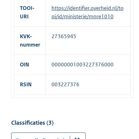
e
TOOI-
https://identifier.overheid.nl/to
l
URI
oi/id/ministerie/mnre1010
i
n
KVK-
27365945
k
nummer
:
OIN
00000001003227376000
RSIN
003227376
Classificaties (3)