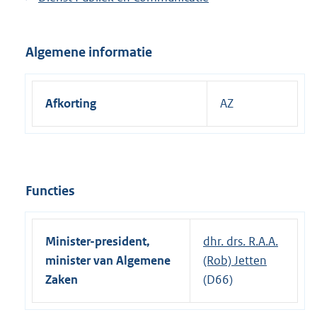
n
e
l
Algemene informatie
i
n
k
Afkorting
AZ
:
Functies
Minister-president,
dhr. drs. R.A.A.
minister van Algemene
(Rob) Jetten
Zaken
(D66)