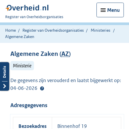
Menu
U
Register van Overheidsorganisaties
bent
nu
Home
Register van Overheidsorganisaties
Ministeries
hier:
Algemene Zaken
Algemene Zaken (
AZ
)
Ministerie
De gegevens zijn verouderd en laatst bijgewerkt op:
04-06-2026
Adresgegevens
Bezoekadres
Binnenhof 19