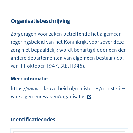
Organisatiebeschrijving
Zorgdragen voor zaken betreffende het algemeen
regeringsbeleid van het Koninkrijk, voor zover deze
zorg niet bepaaldelijk wordt behartigd door een der
andere departementen van algemeen bestuur (k.b.
van 11 oktober 1947, Stb. H346).
Meer informatie
E
https://www.rijksoverheid.nl/ministeries/ministerie-
x
van-algemene-zaken/organisatie
t
e
Identificatiecodes
r
n