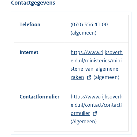
Contactgegevens
k
n
:
e
l
Telefoon
(070) 356 41 00
i
(algemeen)
n
k
Internet
E
https://www.rijksoverh
:
x
eid.nl/ministeries/mini
t
sterie-van-algemene-
e
zaken
(algemeen)
r
n
Contactformulier
E
https://www.rijksoverh
e
x
eid.nl/contact/contactf
l
t
ormulier
i
e
(Algemeen)
n
r
k