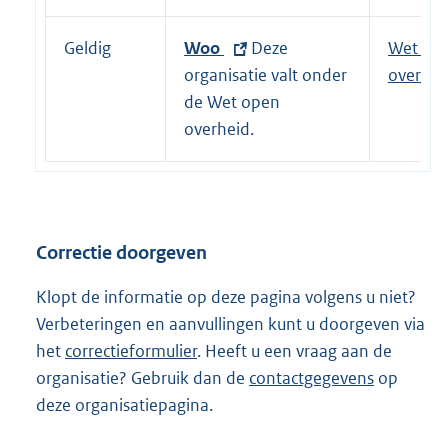
:
e
l
Geldig
E
Woo
Deze
Wet op
i
x
organisatie valt onder
overhei
n
t
de Wet open
k
e
overheid.
:
r
n
e
l
Correctie doorgeven
i
n
Klopt de informatie op deze pagina volgens u niet?
k
Verbeteringen en aanvullingen kunt u doorgeven via
:
het
correctieformulier
. Heeft u een vraag aan de
organisatie? Gebruik dan de
contactgegevens
op
deze organisatiepagina.