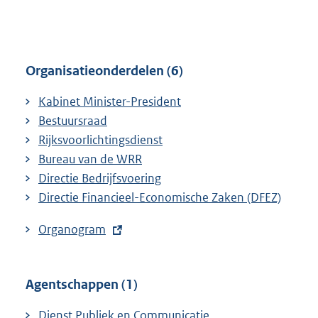
n
:
e
l
i
Organisatieonderdelen (6)
n
k
Kabinet Minister-President
:
Bestuursraad
Rijksvoorlichtingsdienst
Bureau van de WRR
Directie Bedrijfsvoering
Directie Financieel-Economische Zaken (DFEZ)
E
Organogram
x
t
Agentschappen (1)
e
r
Dienst Publiek en Communicatie