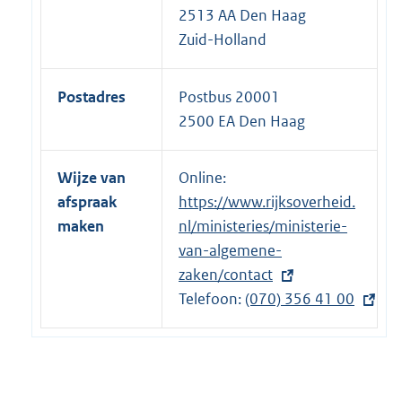
2513 AA Den Haag
Zuid-Holland
Postadres
Postbus 20001
2500 EA Den Haag
Wijze van
Online:
E
afspraak
https://www.rijksoverheid.
x
maken
nl/ministeries/ministerie-
t
van-algemene-
e
zaken/contact
r
Telefoon:
n
E
(070) 356 41 00
e
x
l
t
i
e
n
r