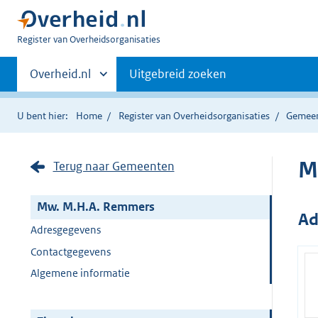
U
Register van Overheidsorganisaties
bent
Primaire
nu
Andere
Overheid.nl
Uitgebreid zoeken
hier:
sites
navigatie
binnen
U bent hier:
Home
Register van Overheidsorganisaties
Gemee
M
Terug naar Gemeenten
Mw. M.H.A. Remmers
Ad
Adresgegevens
Contactgegevens
Algemene informatie