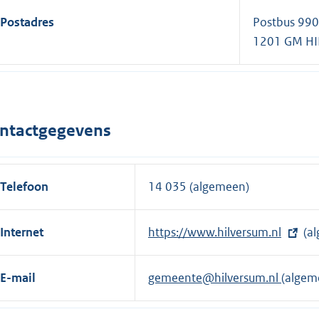
Postadres
Postbus 99
1201 GM H
ntactgegevens
Telefoon
14 035 (algemeen)
Internet
E
https://www.hilversum.nl
(a
x
t
E-mail
gemeente@hilversum.nl
(algem
e
r