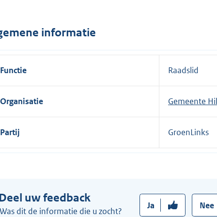
n
e
gemene informatie
l
i
n
Functie
Raadslid
k
:
Organisatie
Gemeente Hi
Partij
GroenLinks
Deel uw feedback
Ja
Nee
Was dit de informatie die u zocht?