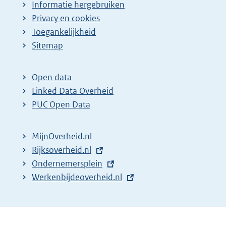
Informatie hergebruiken
Privacy en cookies
Toegankelijkheid
Sitemap
Open data
Linked Data Overheid
PUC Open Data
MijnOverheid.nl
E
Rijksoverheid.nl
x
E
Ondernemersplein
t
x
E
Werkenbijdeoverheid.nl
e
t
x
r
e
t
n
r
e