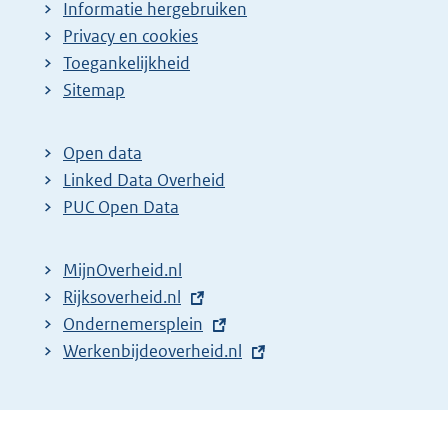
Informatie hergebruiken
Privacy en cookies
Toegankelijkheid
Sitemap
Open data
Linked Data Overheid
PUC Open Data
MijnOverheid.nl
E
Rijksoverheid.nl
x
E
Ondernemersplein
t
x
E
Werkenbijdeoverheid.nl
e
t
x
r
e
t
n
r
e