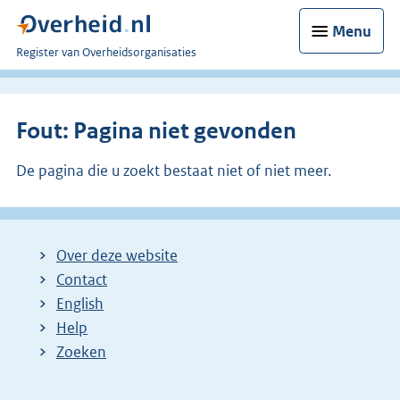
Menu
U
Register van Overheidsorganisaties
bent
nu
hier:
Fout: Pagina niet gevonden
De pagina die u zoekt bestaat niet of niet meer.
Over deze website
Contact
English
Help
Zoeken