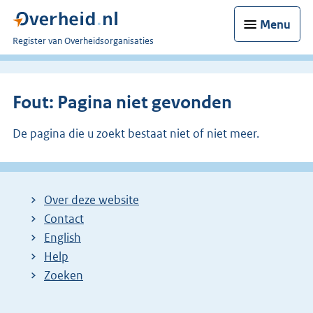
Menu
U
Register van Overheidsorganisaties
bent
nu
hier:
Fout: Pagina niet gevonden
De pagina die u zoekt bestaat niet of niet meer.
Over deze website
Contact
English
Help
Zoeken