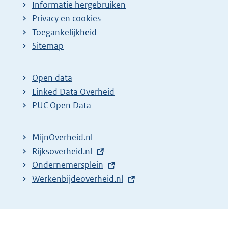
Informatie hergebruiken
Privacy en cookies
Toegankelijkheid
Sitemap
Open data
Linked Data Overheid
PUC Open Data
MijnOverheid.nl
E
Rijksoverheid.nl
x
E
Ondernemersplein
t
x
E
Werkenbijdeoverheid.nl
e
t
x
r
e
t
n
r
e