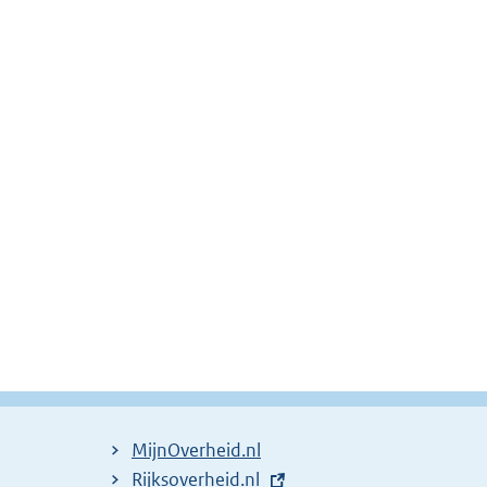
MijnOverheid.nl
E
Rijksoverheid.nl