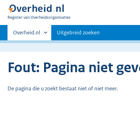
U
Register van Overheidsorganisaties
bent
Primaire
nu
Andere
Overheid.nl
Uitgebreid zoeken
hier:
sites
navigatie
binnen
Fout: Pagina niet ge
De pagina die u zoekt bestaat niet of niet meer.