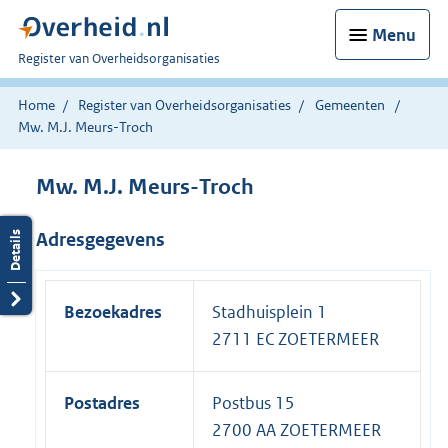
Menu
U
Register van Overheidsorganisaties
bent
nu
Home
Register van Overheidsorganisaties
Gemeenten
hier:
Mw. M.J. Meurs-Troch
Mw. M.J. Meurs-Troch
Adresgegevens
Bezoekadres
Stadhuisplein 1
2711 EC ZOETERMEER
Postadres
Postbus 15
2700 AA ZOETERMEER