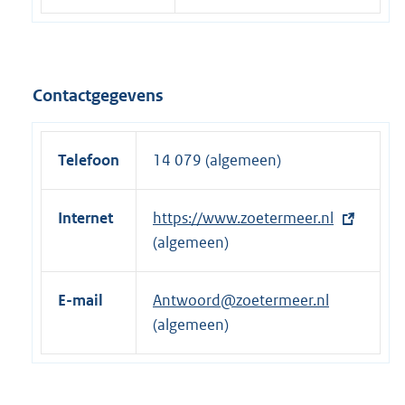
Contactgegevens
Telefoon
14 079 (algemeen)
Internet
E
https://www.zoetermeer.nl
x
(algemeen)
t
e
E-mail
Antwoord@zoetermeer.nl
r
(algemeen)
n
e
l