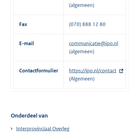
(algemeen)
Fax
(070) 888 12 80
E-mail
communicatie@ipo.nl
(algemeen)
Contactformulier
E
https://ipo.nl/contact
x
(Algemeen)
t
e
r
n
Onderdeel van
e
l
Interprovinciaal Overleg