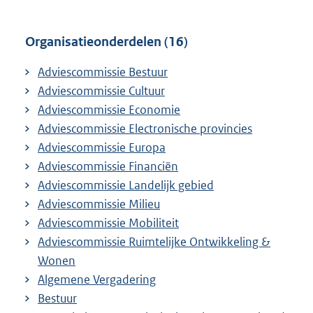
i
n
k
Organisatieonderdelen (16)
:
Adviescommissie Bestuur
Adviescommissie Cultuur
Adviescommissie Economie
Adviescommissie Electronische provincies
Adviescommissie Europa
Adviescommissie Financiën
Adviescommissie Landelijk gebied
Adviescommissie Milieu
Adviescommissie Mobiliteit
Adviescommissie Ruimtelijke Ontwikkeling &
Wonen
Algemene Vergadering
Bestuur