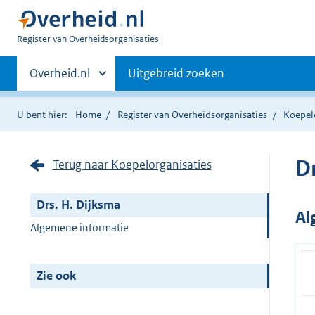
U
Register van Overheidsorganisaties
bent
Primaire
nu
Andere
Overheid.nl
Uitgebreid zoeken
hier:
sites
navigatie
binnen
U bent hier:
Home
Register van Overheidsorganisaties
Koepel
D
Terug naar Koepelorganisaties
Drs. H. Dijksma
Al
Algemene informatie
Zie ook