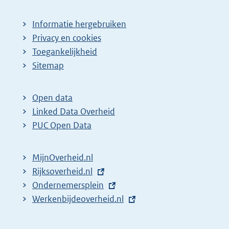
Informatie hergebruiken
Privacy en cookies
Toegankelijkheid
Sitemap
Open data
Linked Data Overheid
PUC Open Data
MijnOverheid.nl
E
Rijksoverheid.nl
x
E
Ondernemersplein
t
x
E
Werkenbijdeoverheid.nl
e
t
x
r
e
t