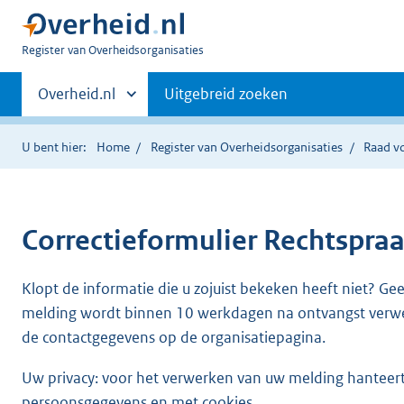
U
Register van Overheidsorganisaties
bent
Primaire
nu
Andere
Overheid.nl
Uitgebreid zoeken
hier:
sites
navigatie
binnen
U bent hier:
Home
Register van Overheidsorganisaties
Raad vo
Correctieformulier
Rechtspraa
Klopt de informatie die u zojuist bekeken heeft niet? Ge
melding wordt binnen 10 werkdagen na ontvangst verw
de contactgegevens op de organisatiepagina.
Uw privacy: voor het verwerken van uw melding hanteert 
persoonsgegevens en met cookies.