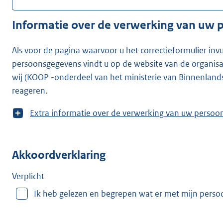
Informatie over de verwerking van uw
Als voor de pagina waarvoor u het correctieformulier inv
persoonsgegevens vindt u op de website van de organisatie waarvoor u he
wij (KOOP -onderdeel van het ministerie van Binnenland
reageren.
T
Extra informatie over de verwerking van uw
o
o
n
Akkoordverklaring
m
e
e
Verplicht
r
Ik heb gelezen en begrepen wat er met mijn pers
v
a
n