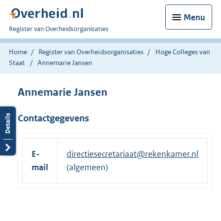
Menu
U
Register van Overheidsorganisaties
bent
nu
Home
Register van Overheidsorganisaties
Hoge Colleges van
hier:
Staat
Annemarie Jansen
Annemarie Jansen
Contactgegevens
E-
directiesecretariaat@rekenkamer.nl
mail
(algemeen)