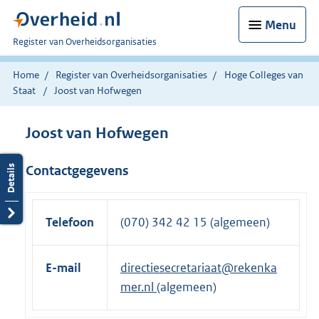
Menu
U
Register van Overheidsorganisaties
bent
nu
Home
Register van Overheidsorganisaties
Hoge Colleges van
hier:
Staat
Joost van Hofwegen
Joost van Hofwegen
Contactgegevens
Telefoon
(070) 342 42 15 (algemeen)
E-mail
directiesecretariaat@rekenka
mer.nl
(algemeen)