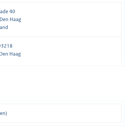
ade 40
 Den Haag
land
93218
 Den Haag
en)