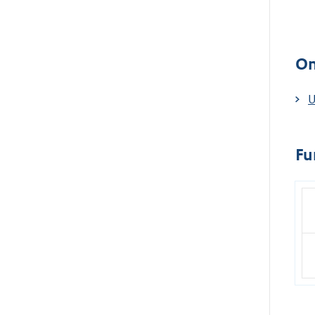
On
U
Fu