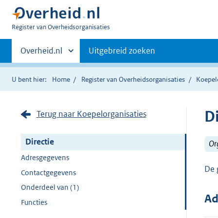
U
Register van Overheidsorganisaties
bent
Primaire
nu
Andere
Overheid.nl
Uitgebreid zoeken
hier:
sites
navigatie
binnen
U bent hier:
Home
Register van Overheidsorganisaties
Koepel
Di
Terug naar Koepelorganisaties
Directie
Or
Adresgegevens
De 
Contactgegevens
Onderdeel van (1)
Ad
Functies