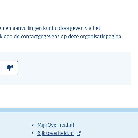
en en aanvullingen kunt u doorgeven via het
ik dan de
contactgegevens
op deze organisatiepagina.
MijnOverheid.nl
E
Rijksoverheid.nl