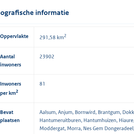
ografische informatie
Oppervlakte
2
291,58 km
Aantal
23902
inwoners
Inwoners
81
2
per km
Bevat
Aalsum, Anjum, Bornwird, Brantgum, Dok
plaatsen
Hantumeruitburen, Hantumhuizen, Hiaure, 
Moddergat, Morra, Nes Gem Dongeradeel, N