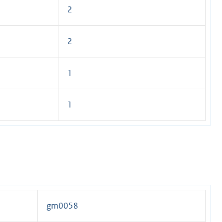
2
2
1
1
gm0058