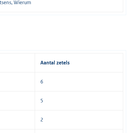
tsens, Wierum
Aantal zetels
6
5
2