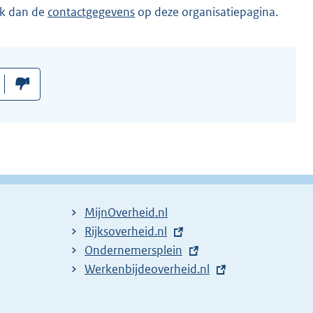
ik dan de
contactgegevens
op deze organisatiepagina.
MijnOverheid.nl
E
Rijksoverheid.nl
x
E
Ondernemersplein
t
x
E
Werkenbijdeoverheid.nl
e
t
x
r
e
t