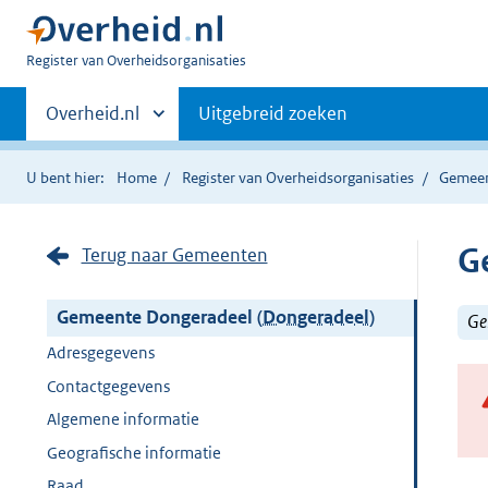
U
Register van Overheidsorganisaties
bent
Primaire
nu
Andere
Overheid.nl
Uitgebreid zoeken
hier:
sites
navigatie
binnen
U bent hier:
Home
Register van Overheidsorganisaties
Gemee
G
Terug naar Gemeenten
Gemeente Dongeradeel (
Dongeradeel
)
Ge
Adresgegevens
Contactgegevens
Algemene informatie
Geografische informatie
Raad