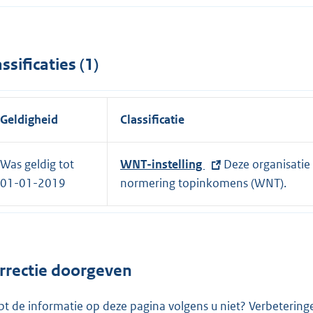
assificaties (1)
Geldigheid
Classificatie
Was geldig tot
E
WNT-instelling
Deze organisatie
01-01-2019
x
normering topinkomens (WNT).
t
e
r
n
rrectie doorgeven
e
l
pt de informatie op deze pagina volgens u niet? Verbetering