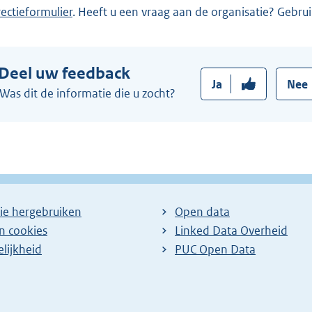
i
rectieformulier
. Heeft u een vraag aan de organisatie? Gebru
n
k
:
Deel uw feedback
Ja
Nee
Was dit de informatie die u zocht?
ie hergebruiken
Open data
en cookies
Linked Data Overheid
lijkheid
PUC Open Data