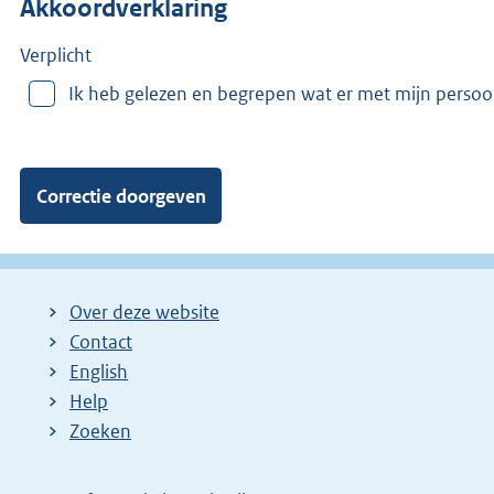
Akkoordverklaring
m
e
e
Verplicht
r
Ik heb gelezen en begrepen wat er met mijn perso
v
a
n
:
Over deze website
Contact
English
Help
Zoeken