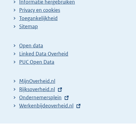
Informatie hergebruiken
Privacy en cookies
Toegankelijkheid
Sitemap
Open data
Linked Data Overheid
PUC Open Data
MijnOverheid.nl
E
Rijksoverheid.nl
x
E
Ondernemersplein
t
x
E
Werkenbijdeoverheid.nl
e
t
x
r
e
t
n
r
e