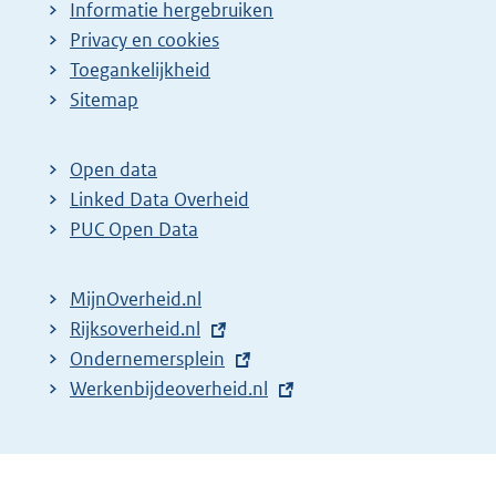
Informatie hergebruiken
Privacy en cookies
Toegankelijkheid
Sitemap
Open data
Linked Data Overheid
PUC Open Data
MijnOverheid.nl
E
Rijksoverheid.nl
x
E
Ondernemersplein
t
x
E
Werkenbijdeoverheid.nl
e
t
x
r
e
t
n
r
e