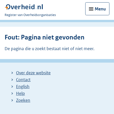
Menu
U
Register van Overheidsorganisaties
bent
nu
hier:
Fout: Pagina niet gevonden
De pagina die u zoekt bestaat niet of niet meer.
Over deze website
Contact
English
Help
Zoeken