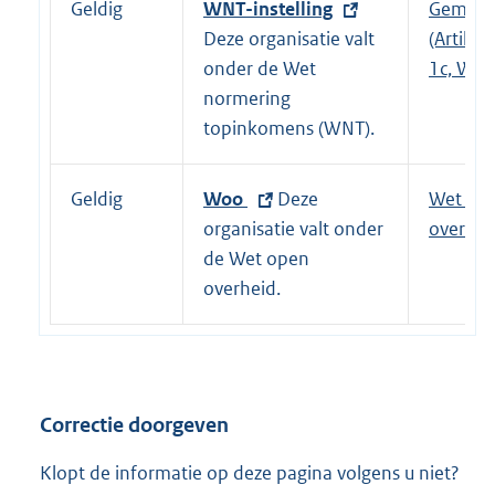
Geldig
E
WNT-instelling
Gemeen
i
x
Deze organisatie valt
(Artikel 
n
t
onder de Wet
1c, WNT
k
e
normering
:
r
topinkomens (WNT).
n
e
Geldig
E
Woo
Deze
Wet op
l
x
organisatie valt onder
overhei
i
t
de Wet open
n
e
overheid.
k
r
:
n
e
l
Correctie doorgeven
i
n
Klopt de informatie op deze pagina volgens u niet?