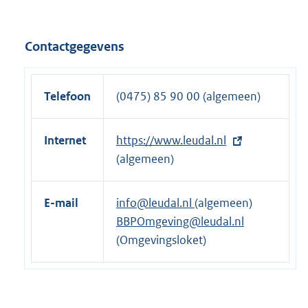
r
n
Contactgegevens
e
l
i
Telefoon
(0475) 85 90 00 (algemeen)
n
k
Internet
E
https://www.leudal.nl
:
x
(algemeen)
t
e
E-mail
info@leudal.nl
(algemeen)
r
BBPOmgeving@leudal.nl
n
(Omgevingsloket)
e
l
i
n