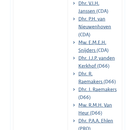
Dhr. V.I.H.
Janssen
(CDA)
Dhr. P.H. van
Nieuwenhoven
(CDA)
Mw. E.M.E.H.
Snijders
(CDA)
Dhr. J.J.P. vanden
Kerkhof
(D66)
Dhr. R.
Raemakers
(D66)
Dhr. J. Raemakers
(D66)
Mw. R.M.H. Van
Heur
(D66)
Dhr. P.A.A. Ehlen
(PRO)