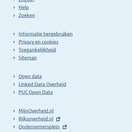
Help
Zoeken
Informatie hergebruiken
Privacy en cookies
Toegankelijkheid
Sitemap
Open data
Linked Data Overheid
PUC Open Data
MijnOverheid.nl
E
Rijksoverheid.nl
x
E
Ondernemersplein