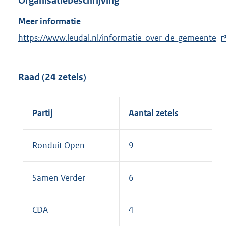
Organisatiebeschrijving
Meer informatie
E
https://www.leudal.nl/informatie-over-de-gemeente
x
t
Raad (24 zetels)
e
r
n
Partij
Aantal zetels
e
l
Ronduit Open
9
i
n
k
Samen Verder
6
:
CDA
4