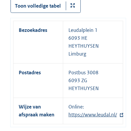
Toon volledige tabel
Bezoekadres
Leudalplein 1
6093 HE
HEYTHUYSEN
Limburg
Postadres
Postbus 3008
6093 ZG
HEYTHUYSEN
Wijze van
Online:
E
afspraak maken
https://www.leudal.nl/
x
t
e