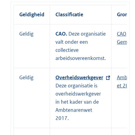
Geldigheid
Classificatie
Grondsl
Geldig
CAO.
Deze organisatie
E
CAO
valt onder een
x
Gemeen
collectieve
t
arbeidsovereenkomst.
e
r
n
Geldig
E
Overheidswerkgever
Ambten
e
x
Deze organisatie is
et 2017
l
t
overheidswerkgever
i
e
in het kader van de
n
r
Ambtenarenwet
k
n
2017.
:
e
l