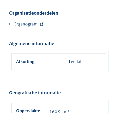
k
Organisatieonderdelen
:
E
Organogram
x
t
Algemene informatie
e
r
n
Afkorting
Leudal
e
l
i
n
k
Geografische informatie
:
Oppervlakte
2
164,9 km