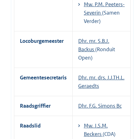
Mw. P.M. Peeters-
Severin
(Samen
Verder)
Locoburgemeester
Dhr. mr. S.B.J.
Backus
(Ronduit
Open)
Gemeentesecretaris
Dhr. mr. drs. J.J.TH.L.
Geraedts
Raadsgriffier
Dhr. F.G. Simons Bc
Raadslid
Mw. J.S.M.
Beckers
(CDA)