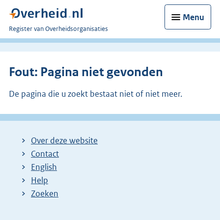
Menu
U
Register van Overheidsorganisaties
bent
nu
hier:
Fout: Pagina niet gevonden
De pagina die u zoekt bestaat niet of niet meer.
Over deze website
Contact
English
Help
Zoeken