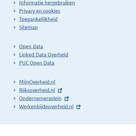
Informatie hergebruiken
Privacy en cookies
Toegankelijkheid
Sitemap
Open data
Linked Data Overheid
PUC Open Data
MijnOverheid.nl
E
Rijksoverheid.nl
x
E
Ondernemersplein
t
x
E
Werkenbijdeoverheid.nl
e
t
x
r
e
t
n
r
e