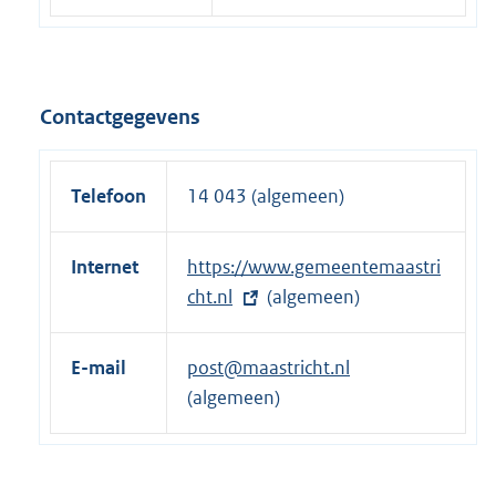
Contactgegevens
Telefoon
14 043 (algemeen)
Internet
E
https://www.gemeentemaastri
x
cht.nl
(algemeen)
t
e
E-mail
post@maastricht.nl
r
(algemeen)
n
e
l