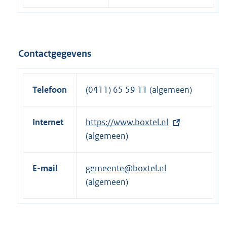
Contactgegevens
Telefoon
(0411) 65 59 11 (algemeen)
Internet
E
https://www.boxtel.nl
x
(algemeen)
t
e
E-mail
gemeente@boxtel.nl
r
(algemeen)
n
e
l