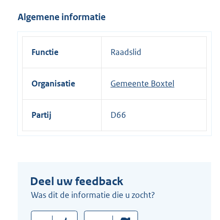
i
Algemene informatie
n
k
:
Functie
Raadslid
Organisatie
Gemeente Boxtel
Partij
D66
Deel uw feedback
Was dit de informatie die u zocht?