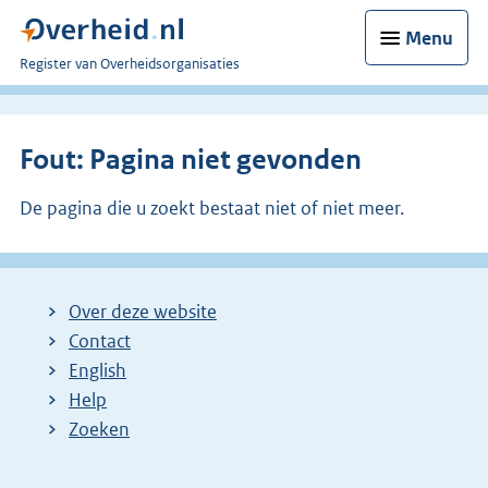
Menu
U
Register van Overheidsorganisaties
bent
nu
hier:
Fout: Pagina niet gevonden
De pagina die u zoekt bestaat niet of niet meer.
Over deze website
Contact
English
Help
Zoeken