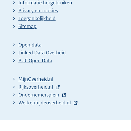
Informatie hergebruiken
Privacy en cookies
Toegankelijkheid
Sitemap
Open data
Linked Data Overheid
PUC Open Data
MijnOverheid.nl
E
Rijksoverheid.nl
x
E
Ondernemersplein
t
x
E
Werkenbijdeoverheid.nl
e
t
x
r
e
t
n
r
e