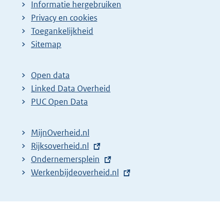
Informatie hergebruiken
Privacy en cookies
Toegankelijkheid
Sitemap
Open data
Linked Data Overheid
PUC Open Data
MijnOverheid.nl
E
Rijksoverheid.nl
x
E
Ondernemersplein
t
x
E
Werkenbijdeoverheid.nl
e
t
x
r
e
t
n
r
e