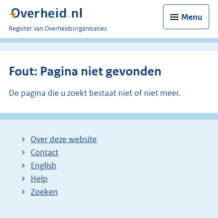
Menu
U
Register van Overheidsorganisaties
bent
nu
hier:
Fout: Pagina niet gevonden
De pagina die u zoekt bestaat niet of niet meer.
Over deze website
Contact
English
Help
Zoeken