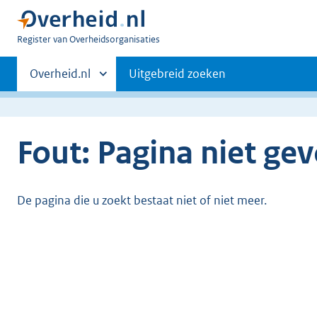
U
Register van Overheidsorganisaties
bent
Primaire
nu
Andere
Overheid.nl
Uitgebreid zoeken
hier:
sites
navigatie
binnen
Fout: Pagina niet ge
De pagina die u zoekt bestaat niet of niet meer.