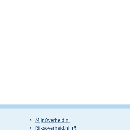
MijnOverheid.nl
E
Rijksoverheid.nl