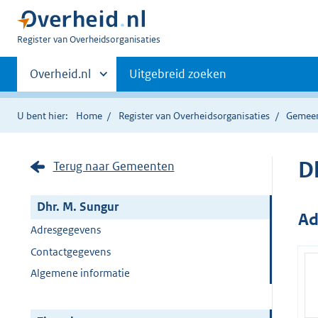
U
Register van Overheidsorganisaties
bent
Primaire
nu
Andere
Overheid.nl
Uitgebreid zoeken
hier:
sites
navigatie
binnen
U bent hier:
Home
Register van Overheidsorganisaties
Gemee
D
Terug naar Gemeenten
Dhr. M. Sungur
Ad
Adresgegevens
Contactgegevens
Algemene informatie