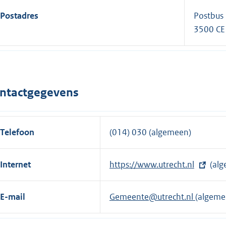
Postadres
Postbus
3500 CE
ntactgegevens
Telefoon
(014) 030 (algemeen)
Internet
E
https://www.utrecht.nl
(alg
x
t
E-mail
Gemeente@utrecht.nl
(algeme
e
r