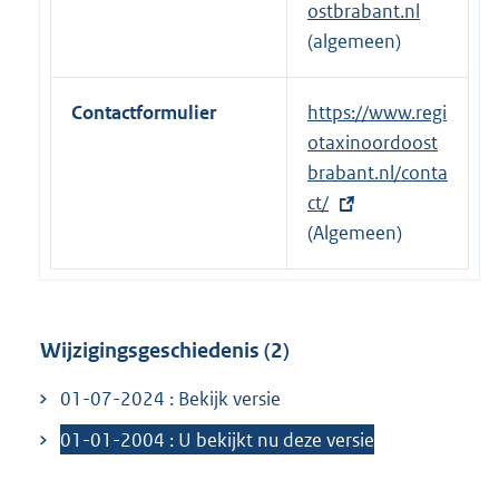
ostbrabant.nl
i
(algemeen)
n
k
Contactformulier
E
https://www.regi
:
x
otaxinoordoost
t
brabant.nl/conta
e
ct/
r
(Algemeen)
n
e
l
Wijzigingsgeschiedenis (2)
i
n
01-07-2024 : Bekijk versie
k
01-01-2004 : U bekijkt nu deze versie
: