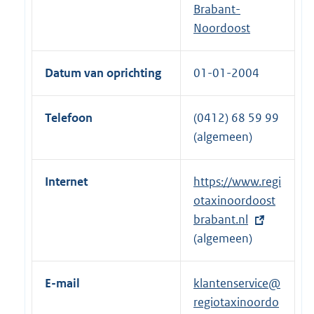
Brabant-
Noordoost
Datum van oprichting
01-01-2004
Telefoon
(0412) 68 59 99
(algemeen)
Internet
E
https://www.regi
x
otaxinoordoost
t
brabant.nl
e
(algemeen)
r
n
E-mail
klantenservice@
e
regiotaxinoordo
l