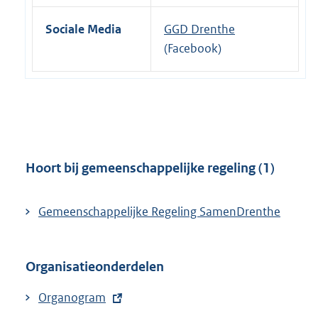
e
k
r
:
Sociale Media
GGD Drenthe
n
(Facebook)
e
l
i
n
k
:
Hoort bij gemeenschappelijke regeling (1)
Gemeenschappelijke Regeling SamenDrenthe
Organisatieonderdelen
E
Organogram
x