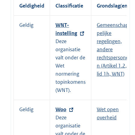
Geldigheid
Classificatie
Grondslag(en)
Geldig
E
WNT-
Gemeenschap
x
instelling
pelijke
t
Deze
regelingen,
e
organisatie
andere
r
valt onder de
rechtspersone
n
Wet
n (Artikel 1.2,
e
normering
lid 1h, WNT)
l
topinkomens
i
(WNT).
n
k
Geldig
E
Woo
Wet open
:
x
Deze
overheid
t
organisatie
e
valt onder de