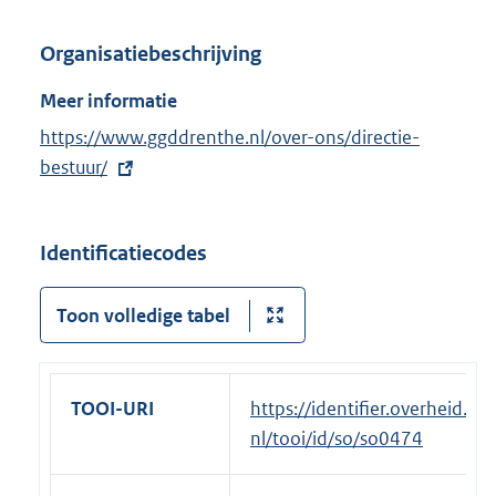
t
Organisatiebeschrijving
e
r
Meer informatie
n
E
https://www.ggddrenthe.nl/over-ons/directie-
e
x
bestuur/
l
t
i
e
n
Identificatiecodes
r
k
n
:
Toon volledige tabel
e
l
i
n
TOOI-URI
https://identifier.overheid.
k
nl/tooi/id/so/so0474
: