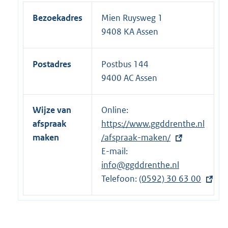
Bezoekadres
Mien Ruysweg 1
9408 KA Assen
Postadres
Postbus 144
9400 AC Assen
Wijze van
Online:
E
afspraak
https://www.ggddrenthe.nl
x
maken
/afspraak-maken/
t
E-mail:
e
info@ggddrenthe.nl
r
Telefoon:
n
E
(0592) 30 63 00
e
x
l
t
i
e