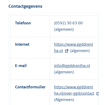
n
r
Contactgegevens
k
n
:
e
l
Telefoon
(0592) 30 63 00
i
(algemeen)
n
k
Internet
E
https://www.ggddrent
:
x
he.nl
(algemeen)
t
e
E-mail
info@ggddrenthe.nl
r
(algemeen)
n
e
Contactformulier
E
https://www.ggddrent
l
x
he.nl/over-ggd/contact
i
t
(Algemeen)
n