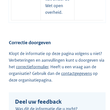
r
Wet open
n
overheid.
e
l
i
n
Correctie doorgeven
k
:
Klopt de informatie op deze pagina volgens u niet?
Verbeteringen en aanvullingen kunt u doorgeven via
het
correctieformulier
. Heeft u een vraag aan de
organisatie? Gebruik dan de
contactgegevens
op
deze organisatiepagina.
Deel uw feedback
Was dit de informatie die u zocht?