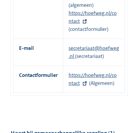
x
(algemeen)
t
E
https://hoefweg.nl/co
e
x
ntact
r
t
(contactformulier)
n
e
e
r
E-mail
secretariaat@hoefweg
l
n
.nl
(secretariaat)
i
e
n
l
Contactformulier
E
https://hoefweg.nl/co
k
i
x
ntact
(Algemeen)
:
n
t
k
e
:
r
n
e
l