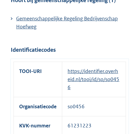
Hoort bij gemeenschappelijke regeling (1)
i
n
Gemeenschappelijke Regeling Bedrijvenschap
k
Hoefweg
:
Identificatiecodes
TOOI-URI
https://identifier.overh
eid.nl/tooi/id/so/so045
6
Organisatiecode
so0456
KVK-nummer
61231223