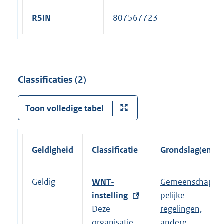
RSIN
807567723
Classificaties (2)
Toon volledige tabel
Geldigheid
Classificatie
Grondslag(en)
Geldig
E
WNT-
Gemeenschap
x
instelling
pelijke
t
Deze
regelingen,
e
organisatie
andere