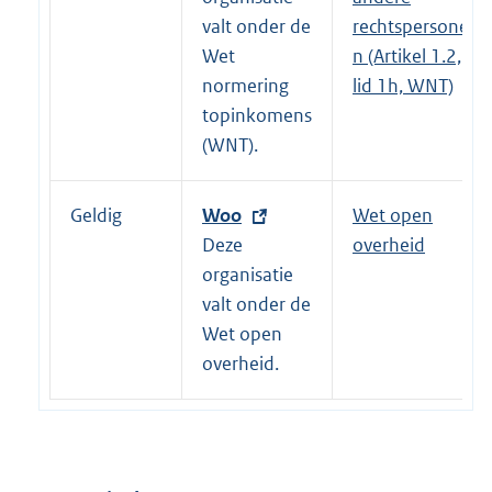
r
valt onder de
rechtspersone
n
Wet
n (Artikel 1.2,
e
normering
lid 1h, WNT)
l
topinkomens
i
(WNT).
n
k
Geldig
E
Woo
Wet open
:
x
Deze
overheid
t
organisatie
e
valt onder de
r
Wet open
n
overheid.
e
l
i
n