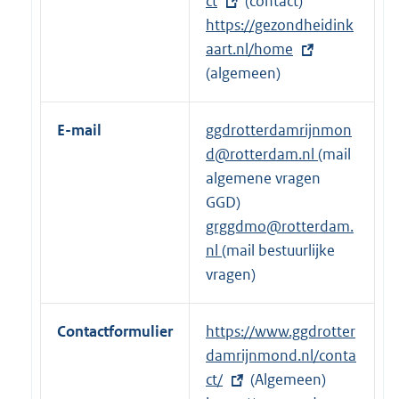
n
t
ct
(contact)
e
e
E
https://gezondheidink
l
r
x
aart.nl/home
i
n
t
(algemeen)
n
e
e
k
l
r
E-mail
ggdrotterdamrijnmon
:
i
n
d@rotterdam.nl
(mail
n
e
algemene vragen
k
l
GGD)
:
i
grggdmo@rotterdam.
n
nl
(mail bestuurlijke
k
vragen)
:
Contactformulier
E
https://www.ggdrotter
x
damrijnmond.nl/conta
t
ct/
(Algemeen)