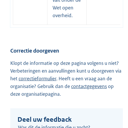
r
Wet open
n
overheid.
e
l
i
n
Correctie doorgeven
k
:
Klopt de informatie op deze pagina volgens u niet?
Verbeteringen en aanvullingen kunt u doorgeven via
het
correctieformulier
. Heeft u een vraag aan de
organisatie? Gebruik dan de
contactgegevens
op
deze organisatiepagina.
Deel uw feedback
Was dit de informatie die u zocht?