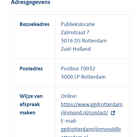
Adresgegevens
Bezoekadres
Publiekslocatie
Zalmstraat 7
3016 DS Rotterdam
Zuid-Holland
Postadres
Postbus 70032
3000 LP Rotterdam
Wijze van
Online:
E
afspraak
https://www.ggdrotterdam
x
maken
rijnmond.nl/contact/
t
E-mail:
e
ggdrotterdamrijnmond@r
r