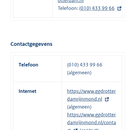
otterdam.nl
n
Telefoon:
e
E
(010) 433 99 66
l
x
i
t
n
e
k
r
Contactgegevens
:
n
e
l
Telefoon
(010) 433 99 66
i
(algemeen)
n
k
Internet
E
https://www.ggdrotter
:
x
damrijnmond.nl
t
(algemeen)
e
E
https://www.ggdrotter
r
x
damrijnmond.nl/conta