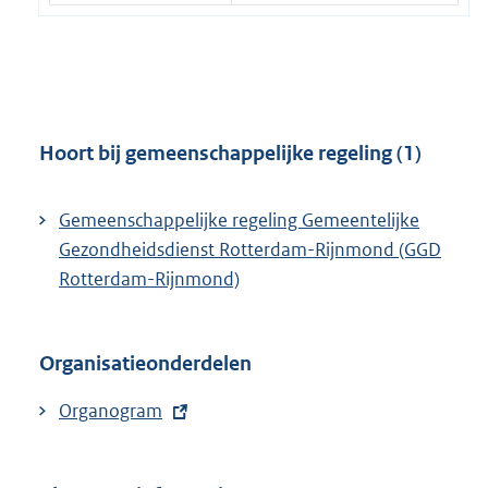
k
l
r
:
i
n
n
e
k
l
:
i
Hoort bij gemeenschappelijke regeling (1)
n
k
Gemeenschappelijke regeling Gemeentelijke
:
Gezondheidsdienst Rotterdam-Rijnmond (GGD
Rotterdam-Rijnmond)
Organisatieonderdelen
E
Organogram
x
t