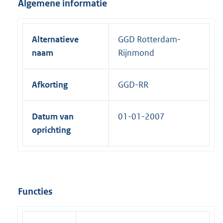
Algemene informatie
e
r
n
Alternatieve
GGD Rotterdam-
e
naam
Rijnmond
l
i
Afkorting
GGD-RR
n
k
:
Datum van
01-01-2007
oprichting
Functies