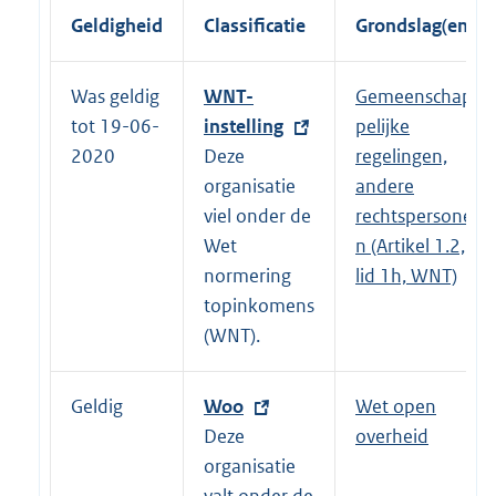
Geldigheid
Classificatie
Grondslag(en)
Was geldig
E
WNT-
Gemeenschap
tot 19-06-
x
instelling
pelijke
2020
t
Deze
regelingen,
e
organisatie
andere
r
viel onder de
rechtspersone
n
Wet
n (Artikel 1.2,
e
normering
lid 1h, WNT)
l
topinkomens
i
(WNT).
n
k
Geldig
E
Woo
Wet open
:
x
Deze
overheid
t
organisatie
e
valt onder de