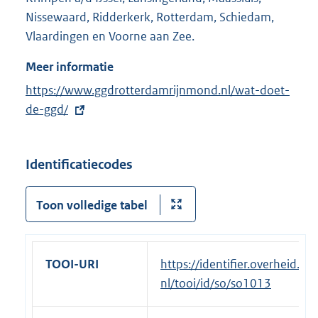
Nissewaard, Ridderkerk, Rotterdam, Schiedam,
Vlaardingen en Voorne aan Zee.
Meer informatie
E
https://www.ggdrotterdamrijnmond.nl/wat-doet-
x
de-ggd/
t
e
Identificatiecodes
r
n
Toon volledige tabel
e
l
i
n
TOOI-URI
https://identifier.overheid.
k
nl/tooi/id/so/so1013
: