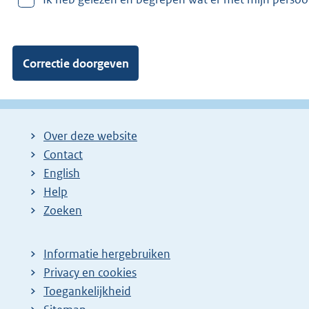
v
a
n
:
Over deze website
Contact
English
Help
Zoeken
Informatie hergebruiken
Privacy en cookies
Toegankelijkheid