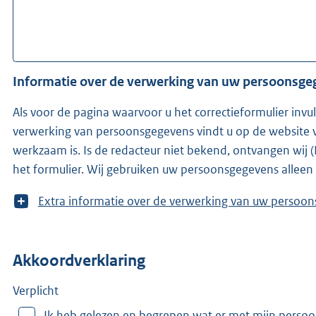
Informatie over de verwerking van uw persoonsg
Als voor de pagina waarvoor u het correctieformulier invu
verwerking van persoonsgegevens vindt u op de website v
werkzaam is. Is de redacteur niet bekend, ontvangen wij (KOOP -onderdeel van het ministerie van Binnenlandse Zaken en Koninkrijksrelaties-)
het formulier. Wij gebruiken uw persoonsgegevens alleen
T
Extra informatie over de verwerking van uw 
o
o
n
Akkoordverklaring
m
e
e
Verplicht
r
Ik heb gelezen en begrepen wat er met mijn perso