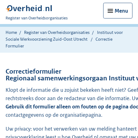
Menu
U
Register van Overheidsorganisaties
bent
nu
Home
Register van Overheidsorganisaties
Instituut voor
hier:
Sociale Werkvoorziening Zuid-Oost Utrecht
Correctie
Formulier
Correctieformulier
Regionaal samenwerkingsorgaan Instituut 
Klopt de informatie die u zojuist bekeken heeft niet? Gee
rechtstreeks door aan de redacteur van die informatie.
Gebruik dit formulier alleen om fouten op de pagina do
contactgegevens op de organisatiepagina.
Uw privacy: voor het verwerken van uw melding hanteert 
privacyverklaring leest u hoe Overheid.nl omgaat met uw