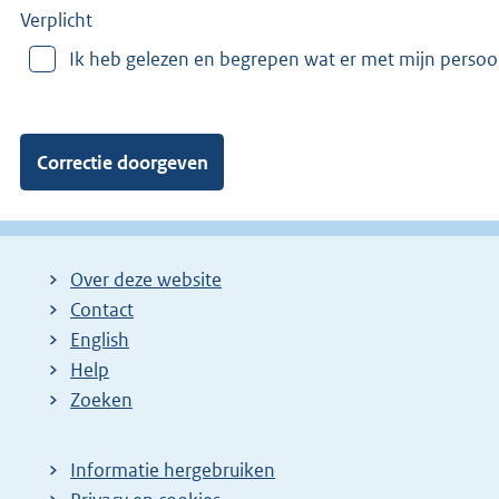
e
Verplicht
r
Ik heb gelezen en begrepen wat er met mijn perso
v
a
n
:
Over deze website
Contact
English
Help
Zoeken
Informatie hergebruiken