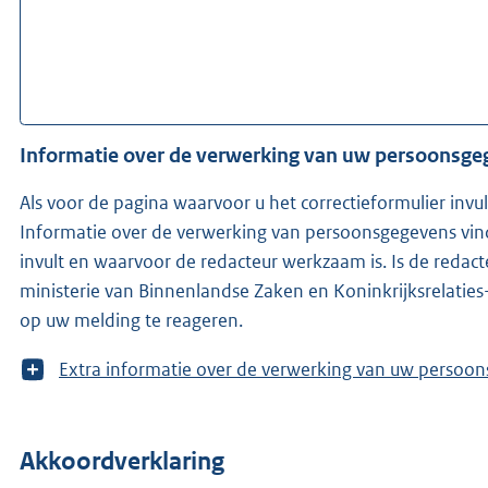
Informatie over de verwerking van uw persoonsg
Als voor de pagina waarvoor u het correctieformulier invu
Informatie over de verwerking van persoonsgegevens vind
invult en waarvoor de redacteur werkzaam is. Is de redacteur niet bekend, ontvangen wij (KOOP -onderdeel van het
ministerie van Binnenlandse Zaken en Koninkrijksrelaties
op uw melding te reageren.
T
Extra informatie over de verwerking van uw 
o
o
n
Akkoordverklaring
m
e