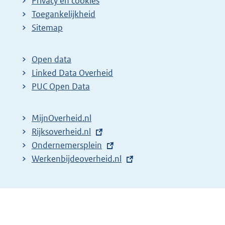
Privacy en cookies
Toegankelijkheid
Sitemap
Open data
Linked Data Overheid
PUC Open Data
MijnOverheid.nl
E
Rijksoverheid.nl
x
E
Ondernemersplein
t
x
E
Werkenbijdeoverheid.nl
e
t
x
r
e
t
n
r
e
e
n
r