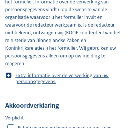
het formulier. Informatie over de verwerking van
persoonsgegevens vindt u op de website van de
organisatie waarvoor u het formulier invult en
waarvoor de redacteur werkzaam is. Is de redacteur
niet bekend, ontvangen wij (KOOP -onderdeel van het
ministerie van Binnenlandse Zaken en
Koninkrijksrelaties-) het formulier. Wij gebruiken uw
persoonsgegevens alleen om op uw melding te
reageren.
T
Extra informatie over de verwerking van uw
o
persoonsgegevens.
o
n
m
Akkoordverklaring
e
e
r
Verplicht
v
Ik heb gelezen en begrepen wat er met mijn