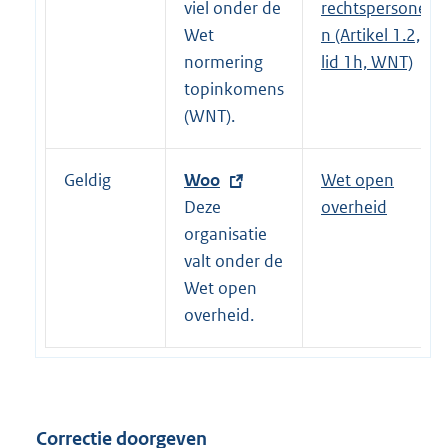
r
viel onder de
rechtspersone
n
Wet
n (Artikel 1.2,
e
normering
lid 1h, WNT)
l
topinkomens
i
(WNT).
n
k
Geldig
E
Woo
Wet open
:
x
Deze
overheid
t
organisatie
e
valt onder de
r
Wet open
n
overheid.
e
l
i
n
Correctie doorgeven