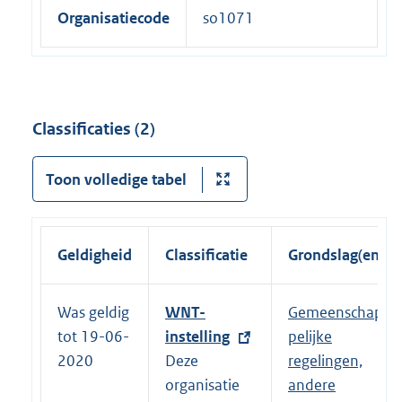
Organisatiecode
so1071
Classificaties (2)
Toon volledige tabel
Geldigheid
Classificatie
Grondslag(en)
Was geldig
E
WNT-
Gemeenschap
tot 19-06-
x
instelling
pelijke
2020
t
Deze
regelingen,
e
organisatie
andere