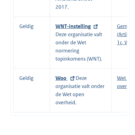
k
n
2017.
:
e
l
Geldig
E
WNT-instelling
Gemeen
i
x
Deze organisatie valt
(Artikel 
n
t
onder de Wet
1c, WNT
k
e
normering
:
r
topinkomens (WNT).
n
e
Geldig
E
Woo
Deze
Wet op
l
x
organisatie valt onder
overhei
i
t
de Wet open
n
e
overheid.
k
r
:
n
e