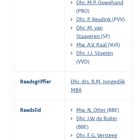
Dhr. M.P. Ouwehand
(PRO)
Dhr. P. Reudink
(PVV)
Dhr. M. van
Staaveren
(SP)
Mw. A.V. Kaal
(Volt)
Dhr. J.J. Stoeten
(VVD)
Raadsgriffier
Dhr. drs. R.M. Jongedijk
MBA
Raadslid
Mw. N. Otter
(BBE)
Dhr. J.W de Ruiter
(BBE)
Dhr. E.G. Versteeg