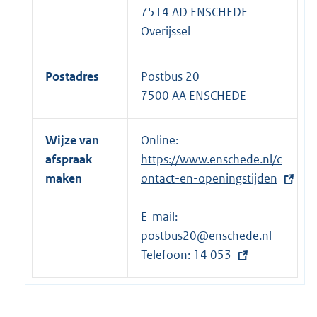
7514 AD ENSCHEDE
Overijssel
Postadres
Postbus 20
7500 AA ENSCHEDE
Wijze van
Online:
E
afspraak
https://www.enschede.nl/c
x
maken
ontact-en-openingstijden
t
e
E-mail:
r
postbus20@enschede.nl
n
Telefoon:
e
E
14 053
l
x
i
t
n
e