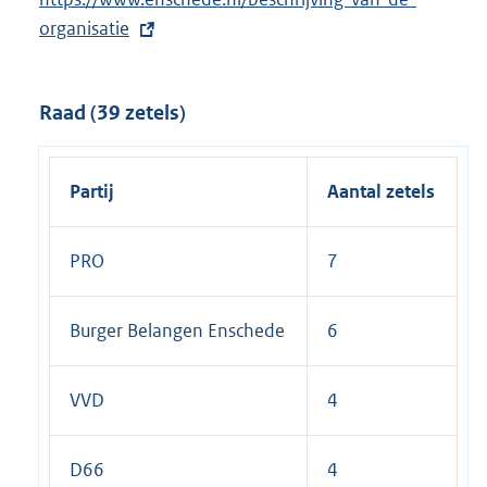
x
organisatie
t
e
Raad (39 zetels)
r
n
e
Partij
Aantal zetels
l
i
PRO
7
n
k
:
Burger Belangen Enschede
6
VVD
4
D66
4