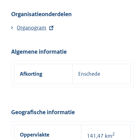
:
Organisatieonderdelen
E
Organogram
x
t
Algemene informatie
e
r
n
Afkorting
Enschede
e
l
i
n
k
Geografische informatie
:
Oppervlakte
2
141,47 km