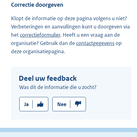
l
Correctie doorgeven
i
n
Klopt de informatie op deze pagina volgens u niet?
k
Verbeteringen en aanvullingen kunt u doorgeven via
:
het
correctieformulier
. Heeft u een vraag aan de
organisatie? Gebruik dan de
contactgegevens
op
deze organisatiepagina.
Deel uw feedback
Was dit de informatie die u zocht?
Ja
Nee