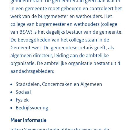
gemeenteraad. De gemeenteraad geeft aan wat er
in een gemeente moet gebeuren en controleert het
werk van de burgemeester en wethouders. Het
college van burgemeester en wethouders (college
van B&W) is het dagelijks bestuur van de gemeente.
De bevoegdheden van het college staan in de
Gemeentewet. De gemeentesecretaris geeft, als
algemeen directeur, leiding aan de ambtelijke
organisatie. De ambtelijke organisatie bestaat uit 4
aandachtsgebieden:
Stadsdelen, Concernzaken en Algemeen
Sociaal
Fysiek
Bedrijfsvoering
Meer informatie
E
https://www.enschede.nl/beschrijving-van-de-