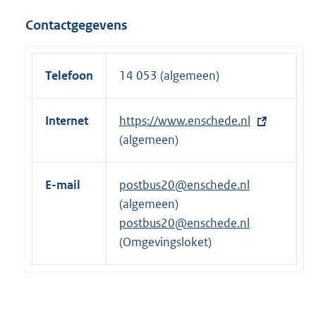
k
r
Contactgegevens
:
n
e
l
Telefoon
14 053 (algemeen)
i
n
Internet
E
https://www.enschede.nl
k
x
(algemeen)
:
t
e
E-mail
postbus20@enschede.nl
r
(algemeen)
n
postbus20@enschede.nl
e
(Omgevingsloket)
l
i
n
k