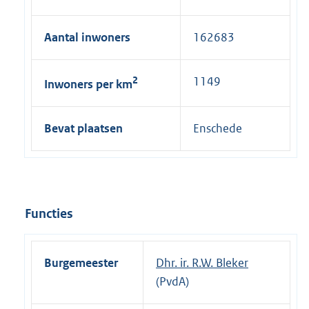
Aantal inwoners
162683
2
1149
Inwoners per km
Bevat plaatsen
Enschede
Functies
Burgemeester
Dhr. ir. R.W. Bleker
(PvdA)