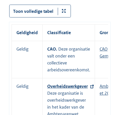
Toon volledige tabel
Geldigheid
Classificatie
Grondsl
Geldig
CAO.
Deze organisatie
E
CAO
valt onder een
x
Gemeen
collectieve
t
arbeidsovereenkomst.
e
r
n
Geldig
E
Overheidswerkgever
Ambten
e
x
Deze organisatie is
et 2017
l
t
overheidswerkgever
i
e
in het kader van de
n
r
Ambtenarenwet