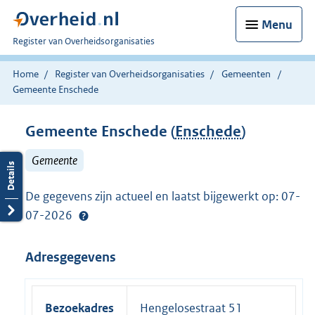
Menu
U
Register van Overheidsorganisaties
bent
nu
Home
Register van Overheidsorganisaties
Gemeenten
hier:
Gemeente Enschede
Gemeente Enschede (
Enschede
)
Gemeente
De gegevens zijn actueel en laatst bijgewerkt op: 07-
07-2026
Adresgegevens
Bezoekadres
Hengelosestraat 51