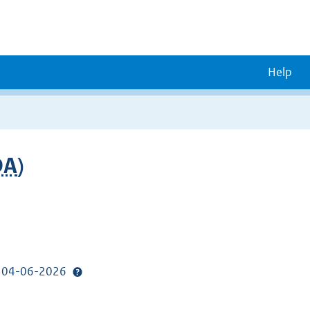
Help
DA
)
p: 04-06-2026