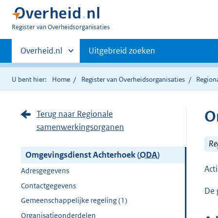
U
Register van Overheidsorganisaties
bent
Primaire
nu
Andere
Overheid.nl
Uitgebreid zoeken
hier:
sites
navigatie
binnen
U bent hier:
Home
Register van Overheidsorganisaties
Region
O
Terug naar Regionale
samenwerkingsorganen
Re
Omgevingsdienst Achterhoek (
ODA
)
Act
Adresgegevens
Contactgegevens
De 
Gemeenschappelijke regeling (1)
Organisatieonderdelen