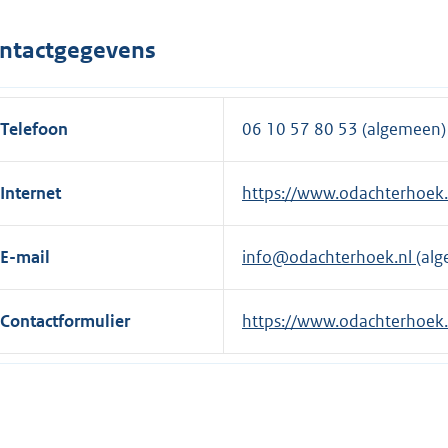
n
e
e
r
ntactgegevens
l
n
i
e
n
l
Telefoon
06 10 57 80 53 (algemeen)
k
i
:
n
Internet
E
https://www.odachterhoek.
k
x
:
t
E-mail
info@odachterhoek.nl
(al
e
r
Contactformulier
E
https://www.odachterhoek.
n
x
e
t
l
e
i
r
n