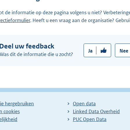
e
k
l
pt de informatie op deze pagina volgens u niet? Verbetering
:
i
rectieformulier
. Heeft u een vraag aan de organisatie? Gebru
n
k
:
Deel uw feedback
Ja
Nee
Was dit de informatie die u zocht?
ie hergebruiken
Open data
en cookies
Linked Data Overheid
lijkheid
PUC Open Data