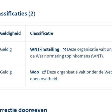
assificaties (2)
Geldigheid
Classificatie
Geldig
E
WNT-instelling
Deze organisatie valt o
x
de Wet normering topinkomens (WNT).
t
e
Geldig
E
Woo
Deze organisatie valt onder de Wet
r
x
open overheid.
n
t
e
e
l
r
i
n
rrectie doorgeven
n