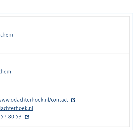
nchem
nchem
/www.odachterhoek.nl/contact
achterhoek.nl
 57 80 53