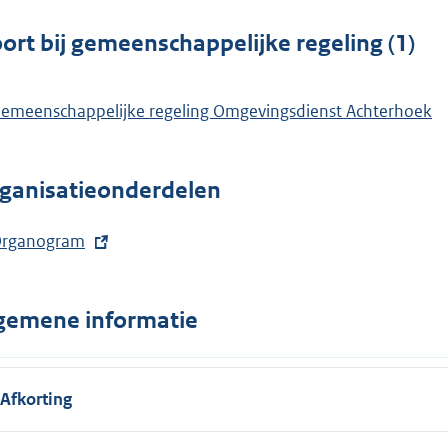
n
k
e
ort bij gemeenschappelijke regeling (1)
:
l
i
emeenschappelijke regeling Omgevingsdienst Achterhoek
n
k
:
ganisatieonderdelen
rganogram
gemene informatie
Afkorting