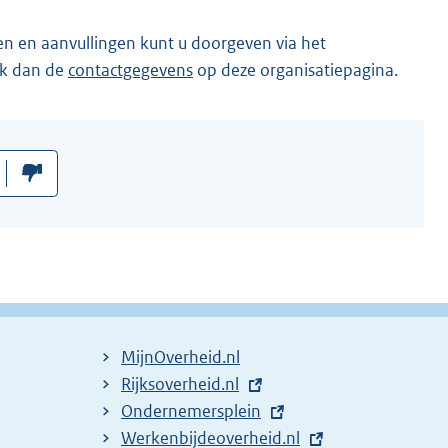
en en aanvullingen kunt u doorgeven via het
ik dan de
contactgegevens
op deze organisatiepagina.
MijnOverheid.nl
E
Rijksoverheid.nl
x
E
Ondernemersplein
t
x
E
Werkenbijdeoverheid.nl