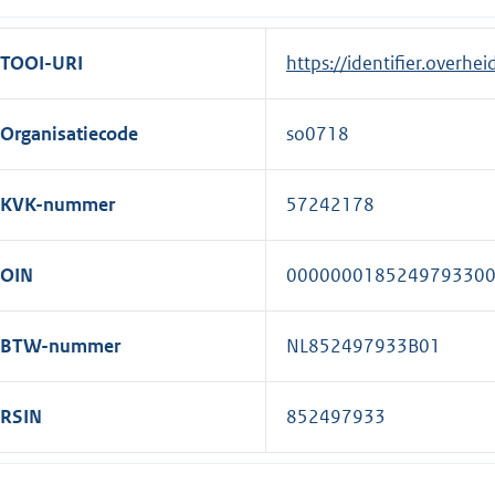
TOOI-URI
https://identifier.overhe
Organisatiecode
so0718
KVK-nummer
57242178
OIN
000000018524979330
BTW-nummer
NL852497933B01
RSIN
852497933