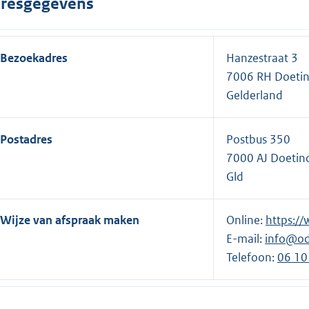
resgegevens
Bezoekadres
Hanzestraat 3
7006 RH Doeti
Gelderland
Postadres
Postbus 350
7000 AJ Doeti
Gld
Wijze van afspraak maken
Online:
E
https:/
E-mail:
info@od
x
Telefoon:
t
E
06 10
e
x
r
t