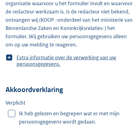
organisatie waarvoor u het formulier invult en waarvoor
de redacteur werkzaam is. Is de redacteur niet bekend,
ontvangen wij (KOOP -onderdeel van het ministerie van
Binnenlandse Zaken en Koninkrijksrelaties-) het
formulier. Wij gebruiken uw persoonsgegevens alleen
om op uw melding te reageren.
T
Extra informatie over de verwerking van uw
o
persoonsgegevens.
o
n
m
Akkoordverklaring
e
e
r
Verplicht
v
Ik heb gelezen en begrepen wat er met mijn
a
persoonsgegevens wordt gedaan.
n
: