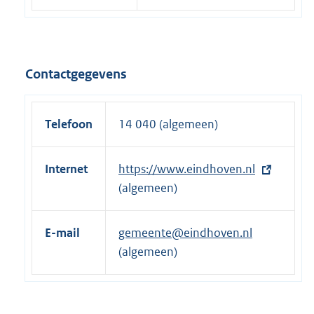
Contactgegevens
Telefoon
14 040 (algemeen)
Internet
E
https://www.eindhoven.nl
x
(algemeen)
t
e
E-mail
gemeente@eindhoven.nl
r
(algemeen)
n
e
l