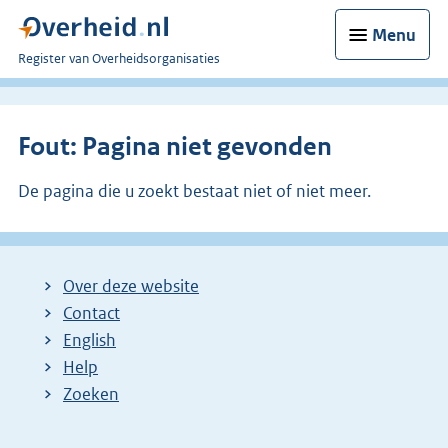
Menu
U
Register van Overheidsorganisaties
bent
nu
hier:
Fout: Pagina niet gevonden
De pagina die u zoekt bestaat niet of niet meer.
Over deze website
Contact
English
Help
Zoeken