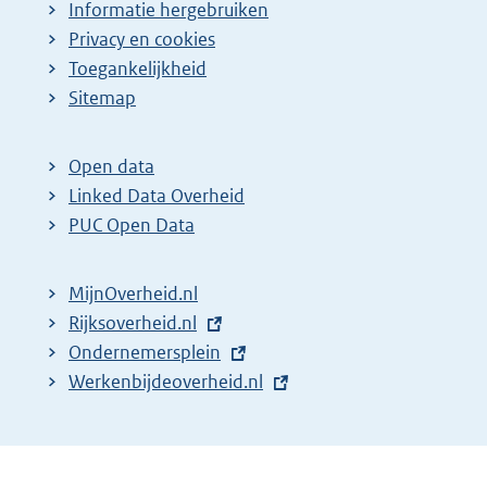
Informatie hergebruiken
Privacy en cookies
Toegankelijkheid
Sitemap
Open data
Linked Data Overheid
PUC Open Data
MijnOverheid.nl
E
Rijksoverheid.nl
x
E
Ondernemersplein
t
x
E
Werkenbijdeoverheid.nl
e
t
x
r
e
t
n
r
e