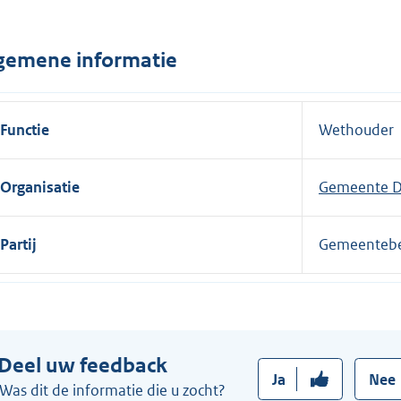
n
e
gemene informatie
l
i
n
Functie
Wethouder
k
:
Organisatie
Gemeente D
Partij
Gemeenteb
Deel uw feedback
Ja
Nee
Was dit de informatie die u zocht?