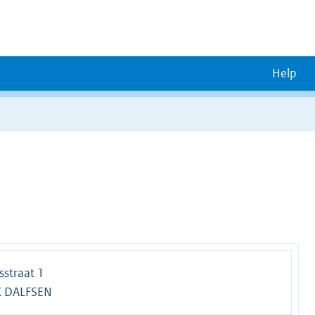
Help
sstraat 1
X DALFSEN