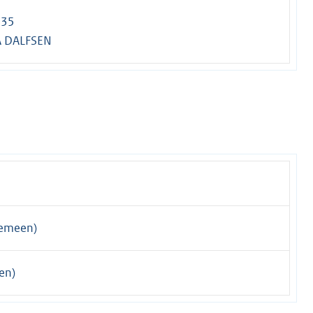
 35
A DALFSEN
gemeen)
en)