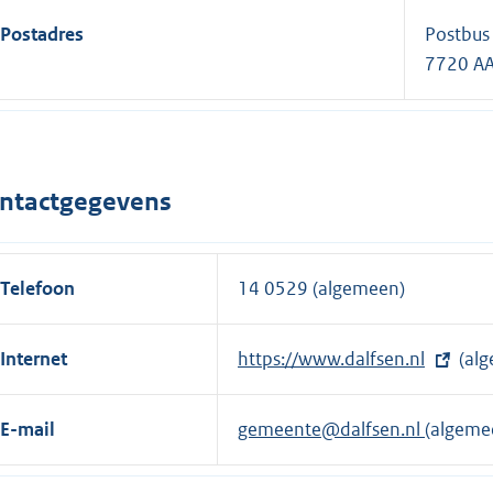
Postadres
Postbus
7720 A
ntactgegevens
Telefoon
14 0529 (algemeen)
Internet
E
https://www.dalfsen.nl
(al
x
t
E-mail
gemeente@dalfsen.nl
(algeme
e
r