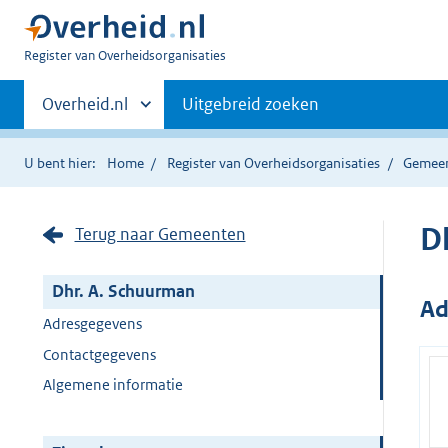
U
Register van Overheidsorganisaties
bent
Primaire
nu
Andere
Overheid.nl
Uitgebreid zoeken
hier:
sites
navigatie
binnen
U bent hier:
Home
Register van Overheidsorganisaties
Gemee
D
Terug naar Gemeenten
Dhr. A. Schuurman
Ad
Adresgegevens
Contactgegevens
Algemene informatie